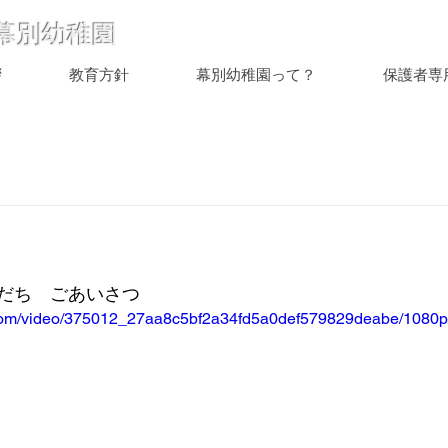
幕別幼稚園
拶
教育方針
幕別幼稚園って？
保護者専
だち　ごあいさつ　
ic.com/video/375012_27aa8c5bf2a34fd5a0def579829deabe/1080p