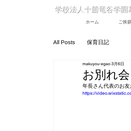
学校法人十勝竜谷学園
ホーム
ご挨
All Posts
保育日記
makuyou-egao
3月6日
お別れ会
年長さん代表のお友
https://video.wixstat