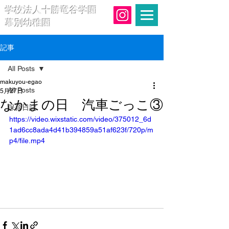
学校法人十勝竜谷学園
幕別幼稚園
記事
All Posts
makuyou-egao
All Posts
5月27日
なかまの日 汽車ごっこ③
保育日記
https://video.wixstatic.com/video/375012_6d
1ad6cc8ada4d41b394859a51af623f/720p/m
p4/file.mp4