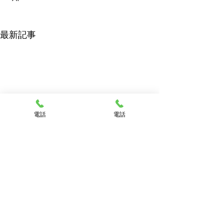
最新記事
電話
電話
学校法人十勝竜谷学園幕別幼稚園