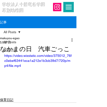
学校法人十勝竜谷学園
幕別幼稚園
記事
All Posts
makuyou-egao
All Posts
5月27日
なかまの日 汽車ごっこ
保育日記
https://video.wixstatic.com/video/375012_76f
c0ebef63441eca1a212e1b3cb39d7/720p/m
p4/file.mp4
保育日記