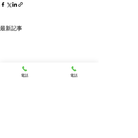
最新記事
電話
電話
学校法人十勝竜谷学園幕別幼稚園