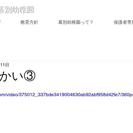
幕別幼稚園
拶
教育方針
幕別幼稚園って？
保護者専
月11日
かい③
ic.com/video/375012_337bde3419004630ab92abf958d42fe7/360p/