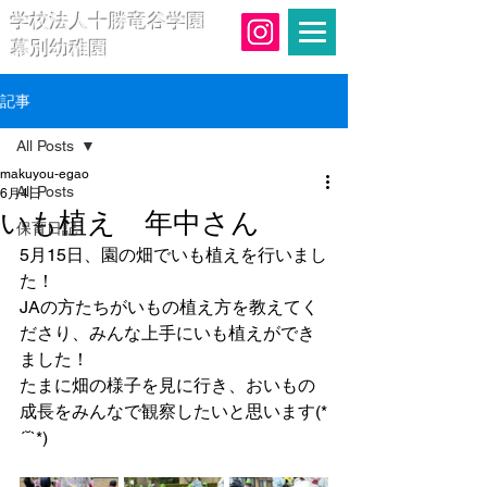
学校法人十勝竜谷学園
幕別幼稚園
記事
All Posts
makuyou-egao
All Posts
6月4日
いも植え 年中さん
保育日記
5月15日、園の畑でいも植えを行いまし
た！
JAの方たちがいもの植え方を教えてく
ださり、みんな上手にいも植えができ
ました！
たまに畑の様子を見に行き、おいもの
成長をみんなで観察したいと思います(*
´˘`*)